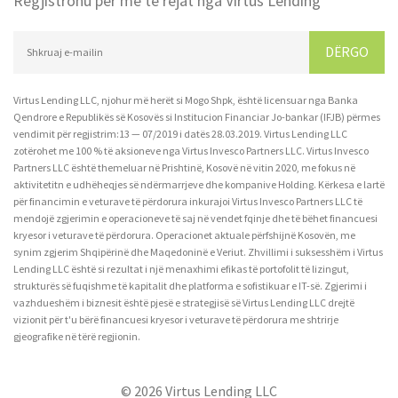
Regjistrohu për më të rejat nga Virtus Lending
DËRGO
Virtus Lending LLC, njohur më herët si Mogo Shpk, është licensuar nga Banka
Qendrore e Republikës së Kosovës si Institucion Financiar Jo-bankar (IFJB) përmes
vendimit për regjistrim:13 — 07/2019 i datës 28.03.2019. Virtus Lending LLC
zotërohet me 100 % të aksioneve nga Virtus Invesco Partners LLC. Virtus Invesco
Partners LLC është themeluar në Prishtinë, Kosovë në vitin 2020, me fokus në
aktivitetitn e udhëheqjes së ndërmarrjeve dhe kompanive Holding. Kërkesa e lartë
për financimin e veturave të përdorura inkurajoi Virtus Invesco Partners LLC të
mendojë zgjerimin e operacioneve të saj në vendet fqinje dhe të bëhet financuesi
kryesor i veturave të përdorura. Operacionet aktuale përfshijnë Kosovën, me
synim zgjerim Shqipërinë dhe Maqedoninë e Veriut. Zhvillimi i suksesshëm i Virtus
Lending LLC është si rezultat i një menaxhimi efikas të portofolit të lizingut,
strukturës së fuqishme të kapitalit dhe platforma e sofistikuar e IT-së. Zgjerimi i
vazhdueshëm i biznesit është pjesë e strategjisë së Virtus Lending LLC drejtë
vizionit për t'u bërë financuesi kryesor i veturave të përdorura me shtrirje
gjeografike në tërë regjionin.
© 2026 Virtus Lending LLC