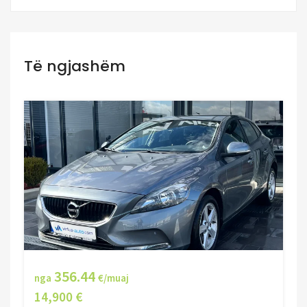
Të ngjashëm
356.44
nga
€/muaj
14,900 €