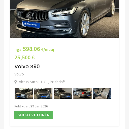
598.06
nga
€/muaj
25,500 €
Volvo S90
Volvo
Virtus Auto L.L.C. , Prishtinë
Publikuar : 29 Jan 2026
SHIKO VETURËN