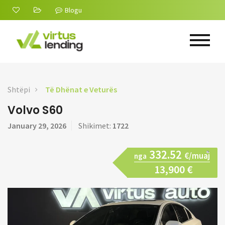
Blogu
Shtëpi
Të Dhënat e Veturës
Volvo S60
January 29, 2026
Shikimet:
1722
332.52
€/muaj
nga
13,900 €