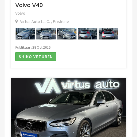
Volvo V40
Volvo
Virtus Auto L.L.C. , Prishtinë
Publikuar : 28 Oct 2025
SHIKO VETURËN