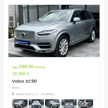
598.06
nga
€/muaj
29,900 €
Volvo XC90
Volvo
Virtus Auto L.L.C. , Prishtinë