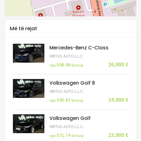
Më të rejat
Mercedes-Benz C-Class
VIRTUS AUTO L.L.C.
26,900 €
598.06
nga
€/muaj
Volkswagen Golf 8
VIRTUS AUTO L.L.C.
24,900 €
595.67
nga
€/muaj
Volkswagen Golf
VIRTUS AUTO L.L.C.
23,900 €
571.74
nga
€/muaj