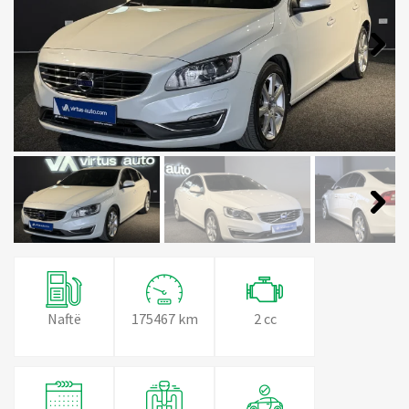
Next
Next
Naftë
175467 km
2 cc