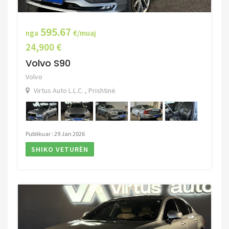
595.67
nga
€/muaj
24,900 €
Volvo S90
Volvo
Virtus Auto L.L.C. , Prishtinë
Publikuar : 29 Jan 2026
SHIKO VETURËN