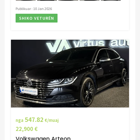
Publikuar : 10 Jan 2026
SHIKO VETURËN
547.82
nga
€/muaj
22,900 €
Volkswagen Arteon