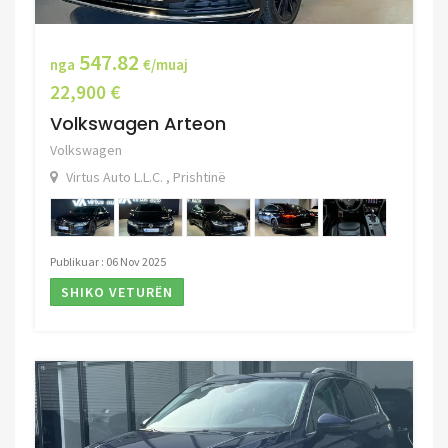
547.82
nga
€/muaj
22,900 €
Volkswagen Arteon
Volkswagen
Virtus Auto L.L.C. , Prishtinë
Publikuar : 06 Nov 2025
SHIKO VETURËN