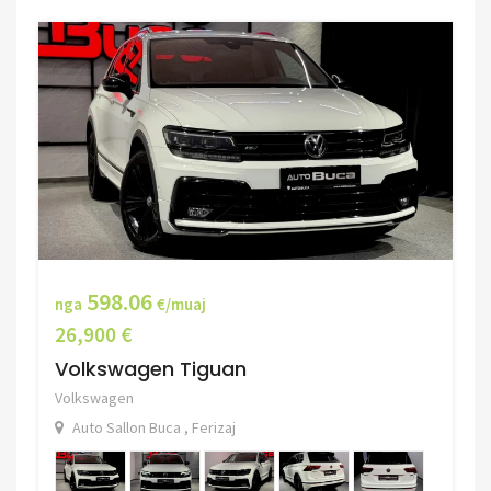
598.06
nga
€/muaj
26,900 €
Volkswagen Tiguan
Volkswagen
Auto Sallon Buca , Ferizaj