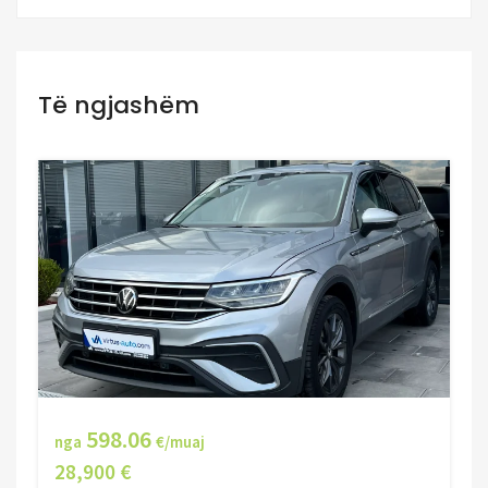
Të ngjashëm
598.06
nga
€/muaj
28,900 €