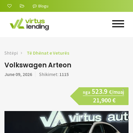
Blogu
Shtëpi
Të Dhënat e Veturës
Volkswagen Arteon
June 09, 2026
Shikimet:
1115
523.9
€/muaj
nga
21,900 €