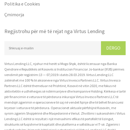
Politika e Cookies
Çmimorja
Regjistrohu për më të rejat nga Virtus Lending
DËRGO
Virtus Lending LLC, njohur më herët si Mogo Shpk, është licensuar nga Banka
Qendrore e Republikës së Kosovës si Institucion Financiar Jo-bankar (IFJB) përmes
vendimit për regjistrim:13 — 07/2019 i datës 28.03.2019. Virtus Lending LLC
zotërohet me 100 % të aksioneve nga Virtus Invesco Partners LLC. Virtus Invesco
Partners LLC është themeluar në Prishtinë, Kosovë në vitin 2020, me fokus në
aktivitetitn e udhëheqjes së ndërmarrjeve dhe kompanive Holding. Kërkesa e lartë
për financimin e veturave të përdorura inkurajoi Virtus Invesco Partners LLC të
mendojë zgjerimin e operacioneve të saj në vendet fqinje dhe të bëhet financuesi
kryesor i veturave të përdorura. Operacionet aktuale përfshijnë Kosovën, me
synim zgjerim Shqipërinë dhe Maqedoninë e Veriut. Zhvillimi i suksesshëm i Virtus
Lending LLC është si rezultat i një menaxhimi efikas të portofolit të lizingut,
strukturës së fuqishme të kapitalit dhe platforma e sofistikuar e IT-së. Zgjerimi i
vazhdueshëm i biznesit është pjesë e strategjisë së Virtus Lending LLC drejtë