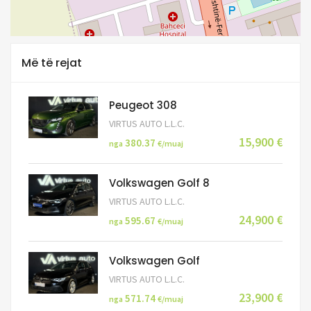
Më të rejat
Peugeot 308
VIRTUS AUTO L.L.C.
15,900 €
380.37
nga
€/muaj
Volkswagen Golf 8
VIRTUS AUTO L.L.C.
24,900 €
595.67
nga
€/muaj
Volkswagen Golf
VIRTUS AUTO L.L.C.
23,900 €
571.74
nga
€/muaj