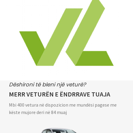
Dëshironi të bleni një veturë?
MERR VETURËN E ËNDRRAVE TUAJA
Mbi 400 vetura në dispozicion me mundësi pagese me
këste mujore deri në 84 muaj