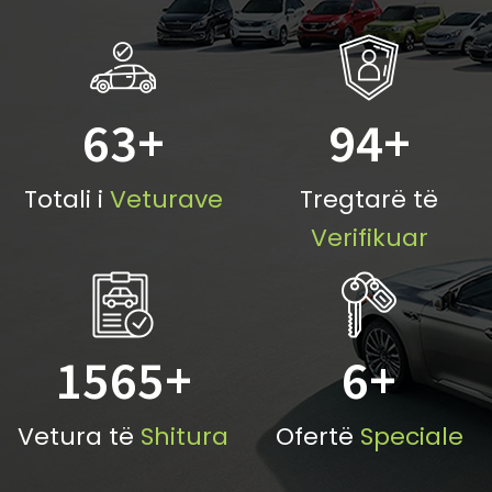
63
+
94
+
Totali i
Veturave
Tregtarë të
Verifikuar
1565
+
6
+
Vetura të
Shitura
Ofertë
Speciale