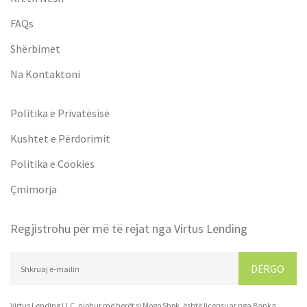
FAQs
Shërbimet
Na Kontaktoni
Politika e Privatësisë
Kushtet e Përdorimit
Politika e Cookies
Çmimorja
Regjistrohu për më të rejat nga Virtus Lending
DËRGO
Virtus Lending LLC, njohur më herët si Mogo Shpk, është licensuar nga Banka