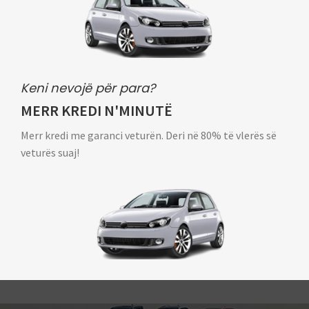
Keni nevojë për para?
MERR KREDI N'MINUTË
Merr kredi me garanci veturën. Deri në 80% të vlerës së
veturës suaj!