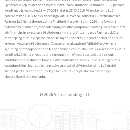
Qendrore e Republikës së Kosovës si Institucion Financiar Jo-bankar (IFJB) përmes
vendimit për regjistrim:13 — 07/2019 i datës 28.03.2019. Virtus Lending LLC
zotërohet me 100 % të aksioneve nga Virtus Invesco Partners LLC. Virtus Invesco
Partners LLC është themeluar në Prishtinë, Kosovë në vitin 2020, me fokus në
aktivitetitn e udhëheqjes së ndërmarrjeve dhe kompanive Holding. Kërkesa e lartë
për financimin e veturave të përdorura inkurajoi Virtus Invesco Partners LLC të
mendojë zgjerimin e operacioneve të saj në vendet fqinje dhe të bëhet financuesi
kryesor i veturave të përdorura. Operacionet aktuale përfshijnë Kosovën, me
synim zgjerim Shqipërinë dhe Maqedoninë e Veriut. Zhvillimi i suksesshëm i Virtus
Lending LLC është si rezultat i një menaxhimi efikas të portofolit të lizingut,
strukturës së fuqishme të kapitalit dhe platforma e sofistikuar e IT-së. Zgjerimi i
vazhdueshëm i biznesit është pjesë e strategjisë së Virtus Lending LLC drejtë
vizionit për t'u bërë financuesi kryesor i veturave të përdorura me shtrirje
gjeografike në tërë regjionin.
© 2026 Virtus Lending LLC