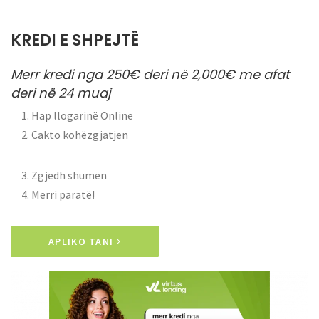
KREDI E SHPEJTË
Merr kredi nga 250€ deri në 2,000€ me afat
deri në 24 muaj
1. Hap llogarinë Online
2. Cakto kohëzgjatjen
3. Zgjedh shumën
4. Merri paratë!
APLIKO TANI