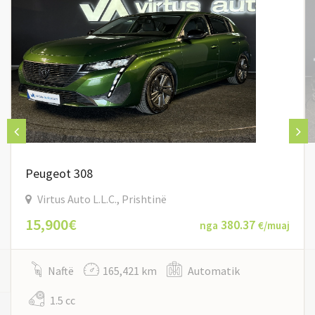
Peugeot 308
Virtus Auto L.L.C., Prishtinë
15,900€
380.37
nga
€/muaj
Naftë
165,421 km
Automatik
1.5 cc