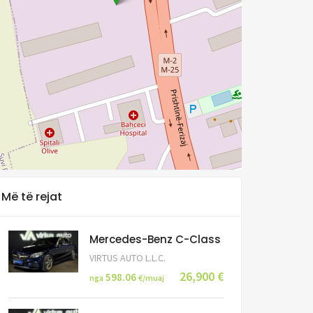
Më të rejat
Mercedes-Benz C-Class
VIRTUS AUTO L.L.C.
26,900 €
598.06
nga
€/muaj