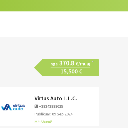
370.8
€/muaj
nga
15,500 €
Virtus Auto L.L.C.
+38343888025
Publikuar: 09 Sep 2024
Më Shumë