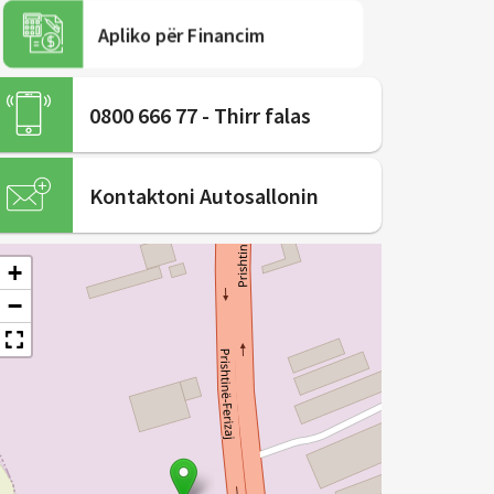
Apliko për Financim
0800 666 77 - Thirr falas
Kontaktoni Autosallonin
+
−