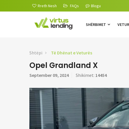
Rreth Nesh
FAQs
Blogu
SHËRBIMET
VETU
Shtëpi
Të Dhënat e Veturës
Opel Grandland X
September 09, 2024
Shikimet:
14454