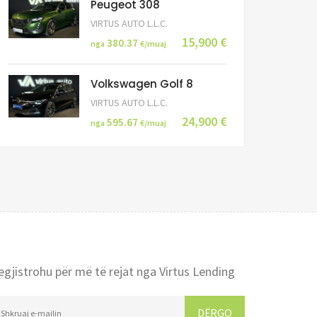
Peugeot 308
VIRTUS AUTO L.L.C.
15,900 €
380.37
nga
€/muaj
Volkswagen Golf 8
VIRTUS AUTO L.L.C.
24,900 €
595.67
nga
€/muaj
egjistrohu për më të rejat nga Virtus Lending
DËRGO