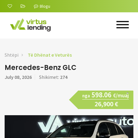
Blogu
Shtëpi
Të Dhënat e Veturës
Mercedes-Benz GLC
July 08, 2026
Shikimet:
274
598.06
€/muaj
nga
26,900 €