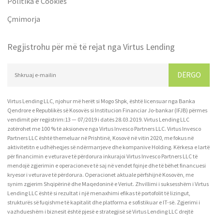
Politika e Cookies
Çmimorja
Regjistrohu për më të rejat nga Virtus Lending
DËRGO
Virtus Lending LLC, njohur më herët si Mogo Shpk, është licensuar nga Banka
Qendrore e Republikës së Kosovës si Institucion Financiar Jo-bankar (IFJB) përmes
vendimit për regjistrim:13 — 07/2019 i datës 28.03.2019. Virtus Lending LLC
zotërohet me 100 % të aksioneve nga Virtus Invesco Partners LLC. Virtus Invesco
Partners LLC është themeluar në Prishtinë, Kosovë në vitin 2020, me fokus në
aktivitetitn e udhëheqjes së ndërmarrjeve dhe kompanive Holding. Kërkesa e lartë
për financimin e veturave të përdorura inkurajoi Virtus Invesco Partners LLC të
mendojë zgjerimin e operacioneve të saj në vendet fqinje dhe të bëhet financuesi
kryesor i veturave të përdorura. Operacionet aktuale përfshijnë Kosovën, me
synim zgjerim Shqipërinë dhe Maqedoninë e Veriut. Zhvillimi i suksesshëm i Virtus
Lending LLC është si rezultat i një menaxhimi efikas të portofolit të lizingut,
strukturës së fuqishme të kapitalit dhe platforma e sofistikuar e IT-së. Zgjerimi i
vazhdueshëm i biznesit është pjesë e strategjisë së Virtus Lending LLC drejtë