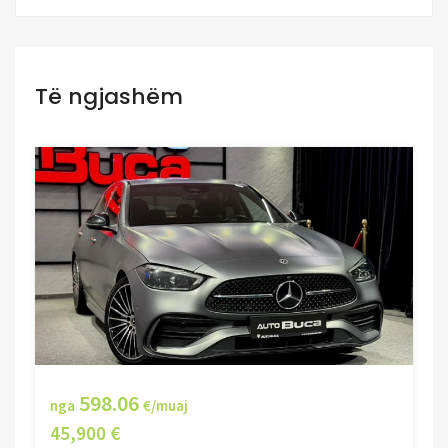
Të ngjashëm
598.06
nga
€/muaj
45,900 €