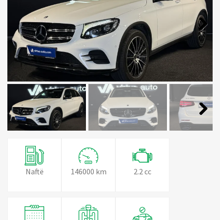
Next
Next
Naftë
146000 km
2.2 cc