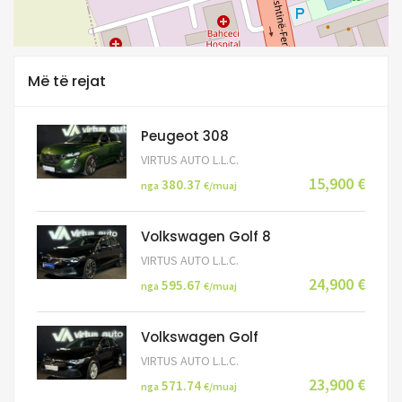
Më të rejat
Peugeot 308
VIRTUS AUTO L.L.C.
15,900 €
380.37
nga
€/muaj
Volkswagen Golf 8
VIRTUS AUTO L.L.C.
24,900 €
595.67
nga
€/muaj
Volkswagen Golf
VIRTUS AUTO L.L.C.
23,900 €
571.74
nga
€/muaj