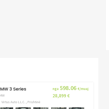
598.06
MW 3 Series
nga
€/muaj
28,899 €
MW
Virtus Auto L.L.C. , Prishtinë