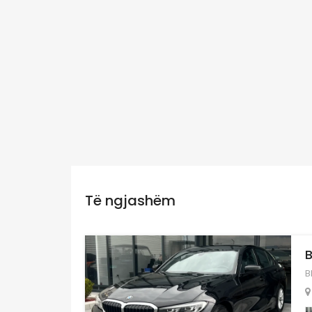
Të ngjashëm
B
B