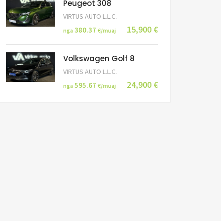
Peugeot 308
VIRTUS AUTO L.L.C.
15,900 €
380.37
nga
€/muaj
Volkswagen Golf 8
VIRTUS AUTO L.L.C.
24,900 €
595.67
nga
€/muaj