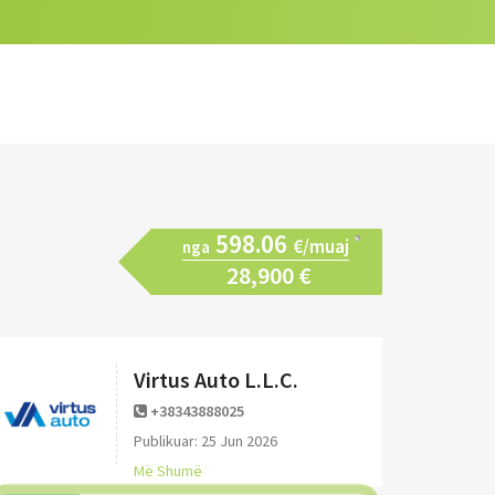
598.06
€/muaj
nga
28,900 €
Virtus Auto L.L.C.
+38343888025
Publikuar: 25 Jun 2026
Më Shumë