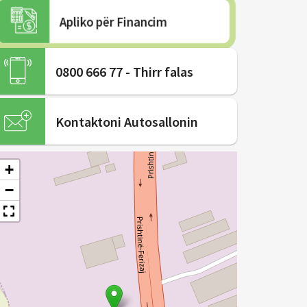
Apliko për Financim
0800 666 77 - Thirr falas
Kontaktoni Autosallonin
+
−