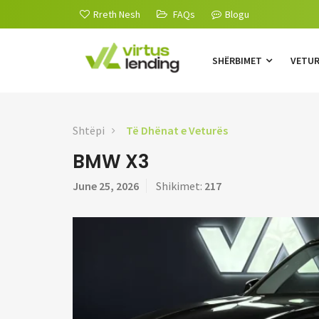
Rreth Nesh
FAQs
Blogu
SHËRBIMET
VETU
Shtëpi
Të Dhënat e Veturës
BMW X3
June 25, 2026
Shikimet:
217