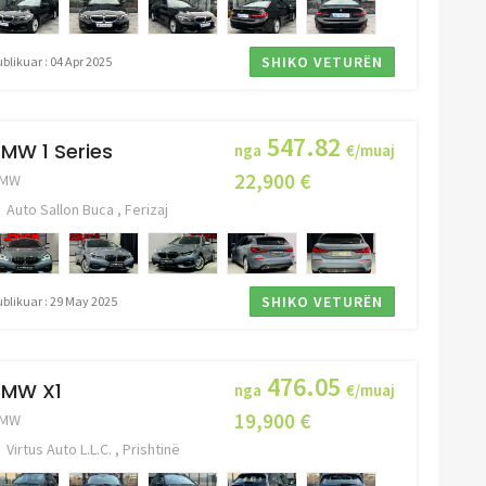
SHIKO VETURËN
blikuar : 04 Apr 2025
547.82
MW 1 Series
nga
€/muaj
22,900 €
MW
Auto Sallon Buca , Ferizaj
SHIKO VETURËN
ublikuar : 29 May 2025
476.05
BMW X1
nga
€/muaj
19,900 €
MW
Virtus Auto L.L.C. , Prishtinë