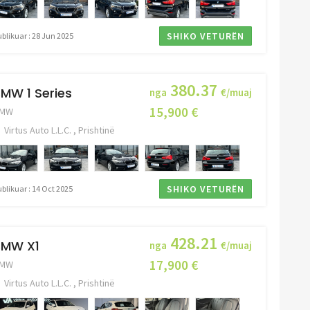
SHIKO VETURËN
blikuar : 28 Jun 2025
380.37
MW 1 Series
nga
€/muaj
15,900 €
MW
Virtus Auto L.L.C. , Prishtinë
SHIKO VETURËN
blikuar : 14 Oct 2025
428.21
BMW X1
nga
€/muaj
17,900 €
MW
Virtus Auto L.L.C. , Prishtinë