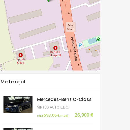
Më të rejat
Mercedes-Benz C-Class
VIRTUS AUTO L.L.C.
26,900 €
598.06
nga
€/muaj