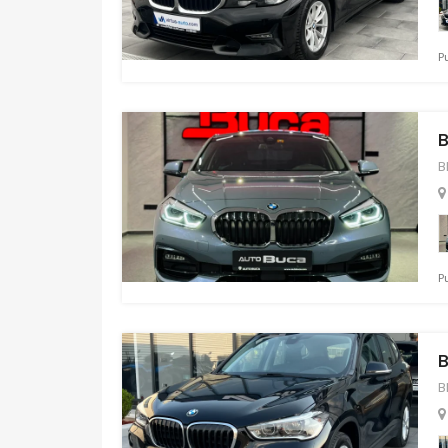
Pu
B
B
P
B