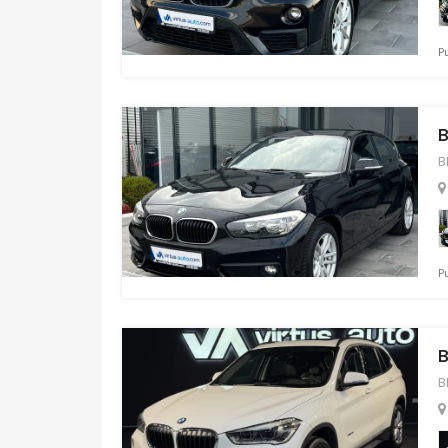
Pu
B
B
Pu
B