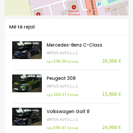
Më të rejat
Mercedes-Benz C-Class
VIRTUS AUTO L.L.C.
26,900 €
598.06
nga
€/muaj
Peugeot 308
VIRTUS AUTO L.L.C.
15,900 €
380.37
nga
€/muaj
Volkswagen Golf 8
VIRTUS AUTO L.L.C.
24,900 €
595.67
nga
€/muaj