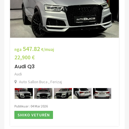
547.82
nga
€/muaj
22,900 €
Audi Q3
Audi
Auto Sallon Buca , Ferizaj
Publikuar : 04 Mar 2026
SHIKO VETURËN