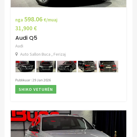
598.06
nga
€/muaj
31,900 €
Audi Q5
Audi
Auto Sallon Buca , Ferizaj
Publikuar : 29 Jan 2026
SHIKO VETURËN