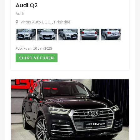
Audi Q2
Audi
Virtus Auto L.L.C. , Prishtinë
Publikuar : 10 Jan 2025
SHIKO VETURËN