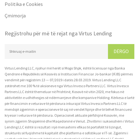
Politika e Cookies
Çmimorja
Regjistrohu për më të rejat nga Virtus Lending
DËRGO
Virtus Lending LLC, njohur më herët si Mogo Shpk, është licensuar nga Banka
Qendrore e Republikës së Kosovës si Institucion Financiar Jo-bankar (IFJB) përmes
vendimit për regjistrim:13 — 07/2019 i datës 28.03.2019. Virtus Lending LLC
zotërohet me 100 % të aksioneve nga Virtus Invesco Partners LLC. Virtus Invesco
Partners LLC është themeluar në Prishtinë, Kosovë në vitin 2020, me fokus në
aktivitetitn e udhëheqjes së ndërmarrjeve dhe kompanive Holding. Kërkesa e lartë
për financimin e veturave të përdorura inkurajoi Virtus Invesco Partners LLC të
mendojë zgjerimin e operacioneve të saj në vendet fqinje dhe të bëhet financuesi
kryesor i veturave të përdorura. Operacionet aktuale përfshijnë Kosovën, me
synim zgjerim Shqipërinë dhe Maqedoninë e Veriut. Zhvillimi i suksesshëm i Virtus
Lending LLC është si rezultat i një menaxhimi efikas të portofolit të lizingut,
strukturës së fuqishme të kapitalit dhe platforma e sofistikuar e IT-së. Zgjerimi i
vazhdueshëm i biznesit është pjesë e strategjisë së Virtus Lending LLC drejtë