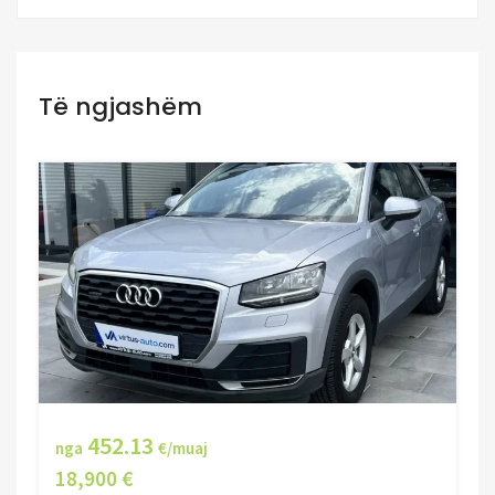
Të ngjashëm
452.13
nga
€/muaj
18,900 €