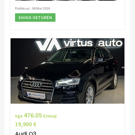
Publikuar : 04 Mar 2026
SHIKO VETURËN
476.05
nga
€/muaj
19,900 €
Audi Q3