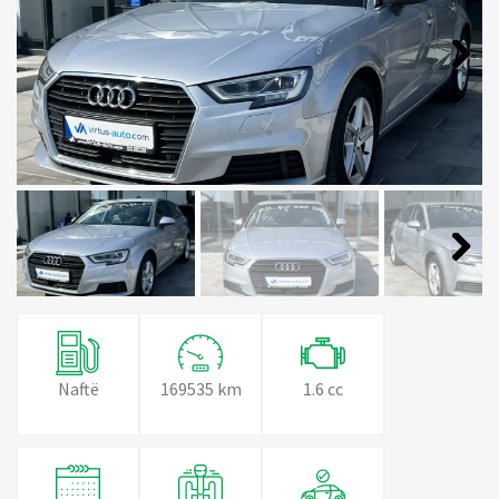
Next
Next
Naftë
169535 km
1.6 cc