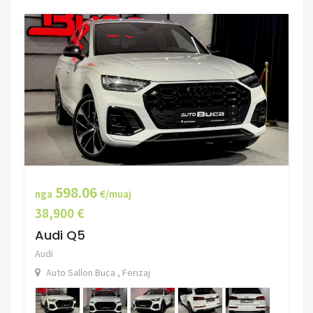
598.06
nga
€/muaj
38,900 €
Audi Q5
Audi
Auto Sallon Buca , Ferizaj