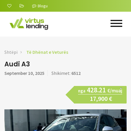
Blogu
Shtëpi
Të Dhënat e Veturës
Audi A3
September 10, 2025
Shikimet:
6512
428.21
€/muaj
nga
17,900 €